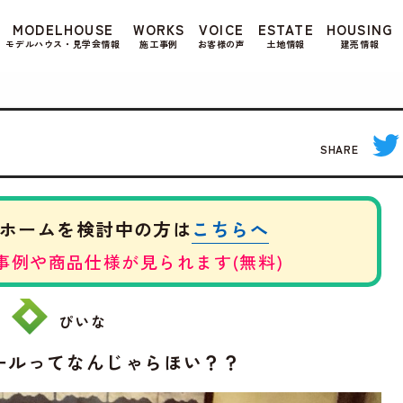
もよろしいですか? 当社ではお客様のプライバシー
MODELHOUSE
WORKS
VOICE
ESTATE
HOUSING
る場合は、当社のプライバシーポリシーをご覧くだ
モデルハウス・見学会情報
施工事例
お客様の声
土地情報
建売情報
SHARE
こちらへ
ホームを検討中の方は
事例や商品仕様が見られます(無料)
ぴいな
ールってなんじゃらほい？？