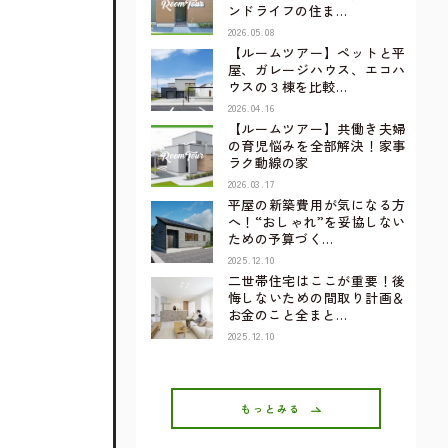
ンドライフの住ま…
2026.05.08
【ルームツアー】ペットと平
屋、ガレージハウス、エコハ
ウスの３棟を比較…
2026.04.16
【ルームツアー】共働き夫婦
の育児悩みを全部解決！家事
ラク動線の家
2026.03.17
平屋の新築費用が気になる方
へ！“おしゃれ”を妥協しない
ための予算づく…
2025.12.10
二世帯住宅はここが重要！後
悔しないための間取り計画＆
お金のこと全まと…
2025.12.10
もっとみる