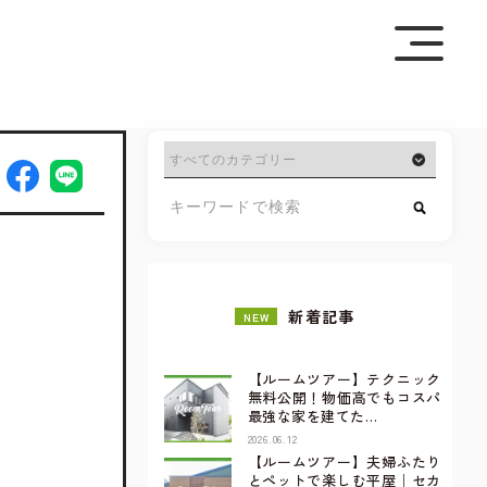
を極めて重視しています。詳細について、およびご質問
さい。
新着記事
NEW
【ルームツアー】テクニック
無料公開！物価高でもコスパ
最強な家を建てた…
2026.06.12
【ルームツアー】夫婦ふたり
とペットで楽しむ平屋｜セカ