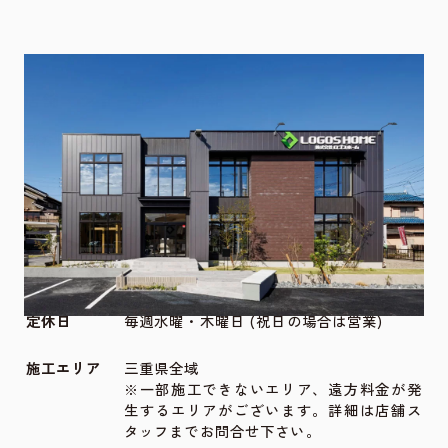
店舗・ショールーム情報
所在地
〒512-0911 三重県四日市市生桑町155番1
TEL
011-777-1190
FAX
059-340-7491
営業時間
10:00〜18:00
定休日
毎週水曜・木曜日 (祝日の場合は営業)
施工エリア
三重県全域
※一部施工できないエリア、遠方料金が発
生するエリアがございます。詳細は店舗ス
タッフまでお問合せ下さい。