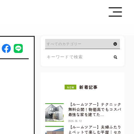
を極めて重視しています。詳細について、およびご質問
さい。
新着記事
NEW
【ルームツアー】テクニック
無料公開！物価高でもコスパ
最強な家を建てた…
2026.06.12
【ルームツアー】夫婦ふたり
とペットで楽しむ平屋｜セカ