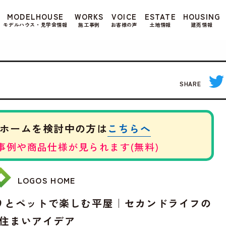
もよろしいですか? 当社ではお客様のプライバシー
MODELHOUSE
WORKS
VOICE
ESTATE
HOUSING
る場合は、当社のプライバシーポリシーをご覧くだ
モデルハウス・見学会情報
施工事例
お客様の声
土地情報
建売情報
SHARE
こちらへ
ホームを検討中の方は
事例や商品仕様が見られます(無料)
LOGOS HOME
りとペットで楽しむ平屋｜セカンドライフの
住まいアイデア