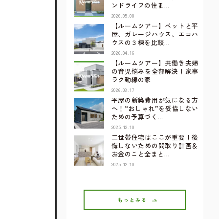
ンドライフの住ま…
2026.05.08
【ルームツアー】ペットと平
屋、ガレージハウス、エコハ
ウスの３棟を比較…
2026.04.16
【ルームツアー】共働き夫婦
の育児悩みを全部解決！家事
ラク動線の家
2026.03.17
平屋の新築費用が気になる方
へ！“おしゃれ”を妥協しない
ための予算づく…
2025.12.10
二世帯住宅はここが重要！後
悔しないための間取り計画＆
お金のこと全まと…
2025.12.10
もっとみる