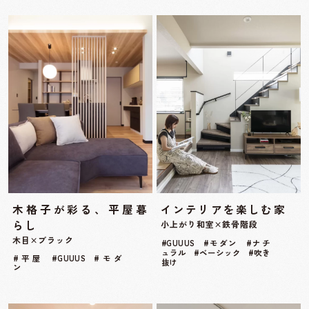
木格子が彩る、平屋暮
インテリアを楽しむ家
らし
小上がり和室×鉄骨階段
木目×ブラック
#GUUUS #モダン #ナチ
ュラル #ベーシック #吹き
#平屋 #GUUUS #モダ
抜け
ン