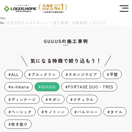
Cookie を使用して、お客様の活動を追跡してもよろしいですか? 当社ではお客様の
プライバシーを極めて重視しています。詳細について、およびご質問がある場合
は、当社のプライバシーポリシーをご覧ください。
Yes
注文住宅のロゴスホーム
施工事例・内装事例
GUUUS
No
GUUUSの施工事例
WORKS
気になる特徴で絞り込もう！
#ALL
#ブルックリン
#スカンジナビア
#平屋
#e-hikaria
#GUUUS
#FORTAGE DUO・TRES
#ヴィンテージ
#モダン
#ナチュラル
#ベーシック
#モノトーン
#バルコニー
#タイル
#吹き抜け