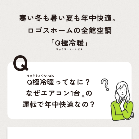
寒い冬も暑い夏も年中快適。
ロゴスホームの全館空調
「
Q極冷暖
」
Q
Q極冷暖
ってなに？
なぜエアコン1台
の
※
運転で年中快適なの？