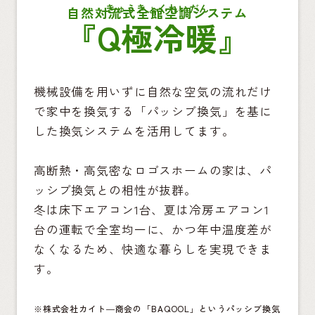
自然対流式
全館空調システム
『
Q極冷暖
』
機械設備を用いずに自然な空気の流れだけ
で家中を換気する
「パッシブ換気」を基に
した換気システムを活用してます。
高断熱・高気密なロゴスホームの家は、パ
ッシブ換気との相性が抜群。
冬は床下エアコン1台、夏は冷房エアコン1
台の運転で全室均一に、
かつ年中温度差が
なくなるため、快適な暮らしを実現できま
す。
※株式会社カイト―商会の「BAQOOL」というパッシブ換気