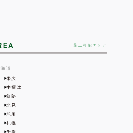
REA
施工可能エリア
北海道
帯広
中標津
釧路
北見
旭川
札幌
千歳