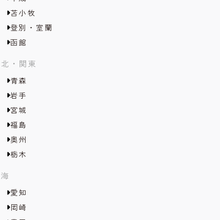
苫小牧
登別・室蘭
函館
東北・関東
青森
岩手
宮城
福島
奥州
栃木
東海
愛知
岡崎