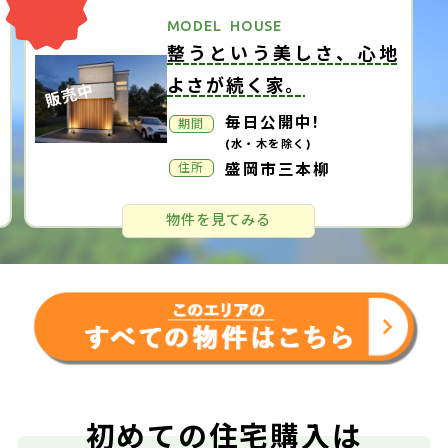
MODEL HOUSE
太陽光パネル×全館空調♪
北欧風ハウス
販売中
販売
毎日公開中!
期間
(水・木を除く)
奥州市水沢北栗林
住所
物件を見てみる
初めての住宅購入は