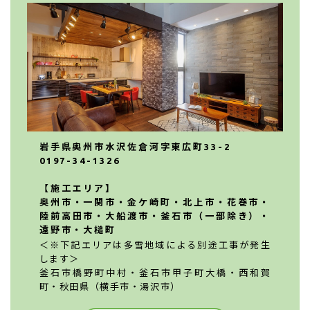
岩手県奥州市水沢佐倉河字東広町33-2
0197-34-1326
【施工エリア】
奥州市・一関市・金ケ崎町・北上市・花巻市・
陸前高田市・大船渡市・釜石市（一部除き）・
遠野市・大槌町
＜※下記エリアは多雪地域による別途工事が発生
します＞
釜石市橋野町中村・釜石市甲子町大橋・西和賀
町・秋田県（横手市・湯沢市）