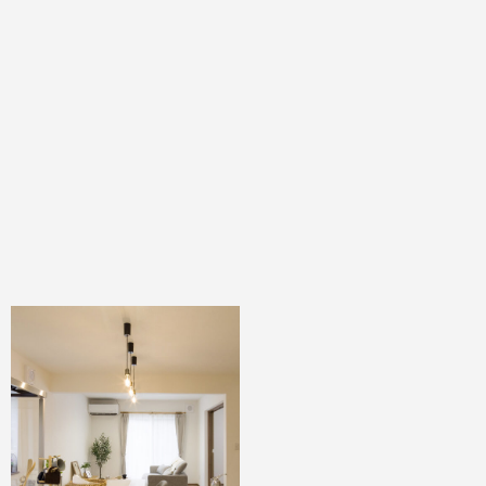
シンプルかつ穏やかな
配色の北欧テイストの
家
SCANDINAVIA
#スカンジナビア
#GUUUS