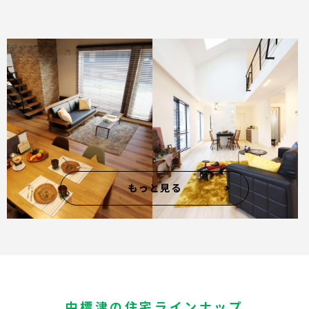
木のぬくもりがモダン
ニューヨークのアパル
な家
トマンをイメージした
MODERN HOUSE
家
#FORTAGE DUO・TRES
NEW YORK STYLE
#FORTAGE DUO・TRES
もっと見る
中標津の住宅ラインナップ