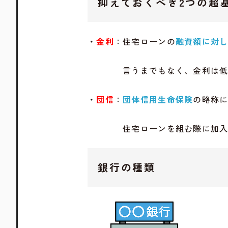
抑えておくべき2つの超
・
金利
：住宅ローンの
融資額に対
言うまでもなく、金利は低い
・
団信
：
団体信用生命保険
の略称
住宅ローンを組む際に加入
銀行の種類