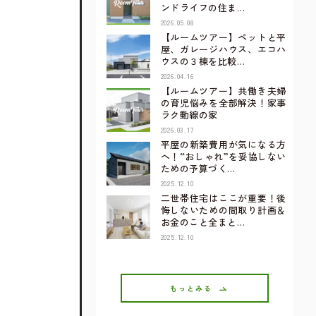
ンドライフの住ま…
2026.05.08
【ルームツアー】ペットと平
屋、ガレージハウス、エコハ
ウスの３棟を比較…
2026.04.16
【ルームツアー】共働き夫婦
の育児悩みを全部解決！家事
ラク動線の家
2026.03.17
平屋の新築費用が気になる方
へ！“おしゃれ”を妥協しない
ための予算づく…
2025.12.10
二世帯住宅はここが重要！後
悔しないための間取り計画＆
お金のこと全まと…
2025.12.10
もっとみる