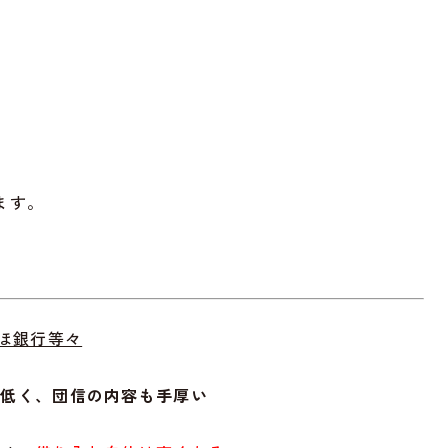
ます。
ずほ銀行等々
べ低く、団信の内容も手厚い