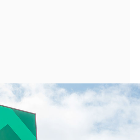
報
0 釧路市昭和中央3丁目21-14
 エルミナ 釧路店）