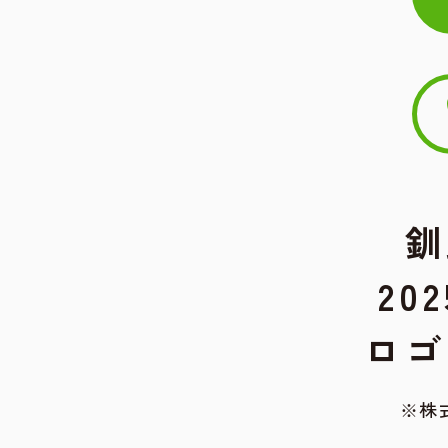
釧
20
ロゴ
※株