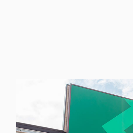
店舗・ショールーム情
所在地
〒084-091
（L-mina