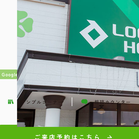
TEL
0154-68-41
FAX
0154-68-41
営業時間
10:00〜17:
定休日
水・木曜日 
施工エリア
釧路市・白
＜下記のエ
浜中町
Googleマップで拡大
サンプルコーナー
相談カウンター
ご来店予約はこちら