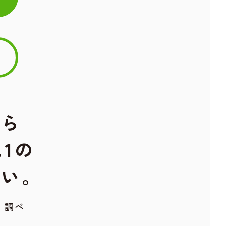
なら
.1の
さい。
」調べ