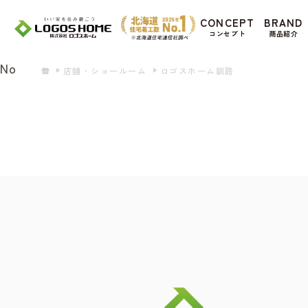
Cookie を使用して、お客様の活動を追跡して
CONCEPT
BRAND
があ
コンセプト
商品紹介
Yes
No
店舗・ショールーム
ロゴスホーム釧路