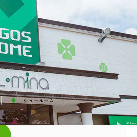
26
27
00 （土日祝は10:00〜18:00）
(祝日の場合は営業)
糠町・釧路町・鶴居村・標茶町・厚岸町
リアは遠方のため、別料金が発生します。＞
ショールーム