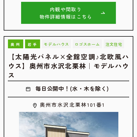
内観や間取り
物件詳細情報はこちら
モデルハウス
ロゴスホーム
注文住宅
奥州
岩手
【太陽光パネル×全館空調♪北欧風ハ
ウス】奥州市水沢北栗林｜モデルハウ
ス
毎日公開中！(水・木を除く)
奥州市水沢北栗林101番1