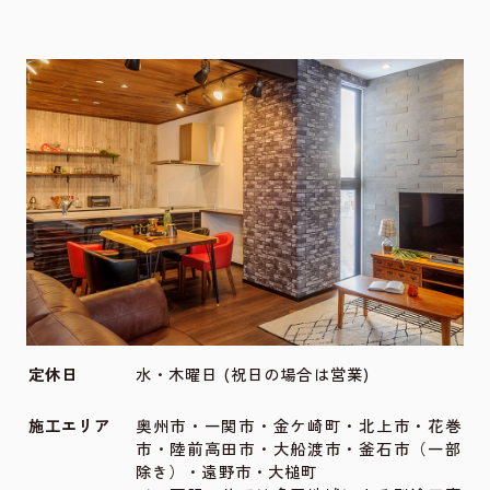
店舗・ショールーム情報
所在地
〒023-0003 岩手県奥州市水沢佐倉河字東
広町33-2
TEL
0197-34-1326
FAX
0197-34-1327
営業時間
09:00〜18:00
定休日
水・木曜日 (祝日の場合は営業)
施工エリア
奥州市・一関市・金ケ崎町・北上市・花巻
市・陸前高田市・大船渡市・釜石市（一部
除き）・遠野市・大槌町