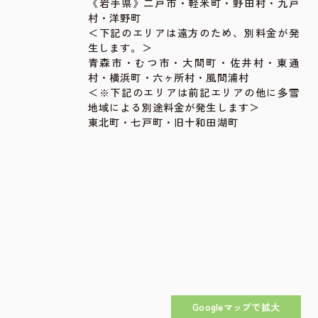
《岩手県》二戸市・軽米町・野田村・九戸
村・洋野町
＜下記のエリアは遠方のため、別料金が発
生します。＞
青森市・むつ市・大間町・佐井村・東通
村・横浜町・六ヶ所村・風間浦村
＜※下記のエリアは前記エリアの他に多雪
地域による別途料金が発生します＞
東北町・七戸町・旧十和田湖町
Googleマップで拡大