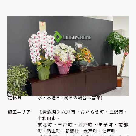
店舗・ショールーム情報
所在地
〒031-0001 青森県八戸市類家1丁目8-9
TEL
0178-38-4133
FAX
0178-38-4132
営業時間
09:00〜18:00
定休日
水・木曜日 (祝日の場合は営業)
施工エリア
《青森県》八戸市・おいらせ町・三沢市・
十和田市・
東北町・三戸町・五戸町・田子町・南部
町・階上町・新郷村・六戸町・七戸町