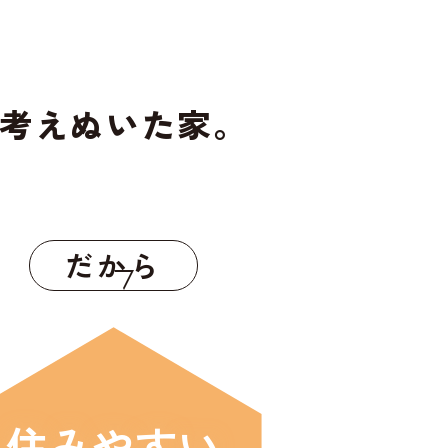
考えぬいた家。
だから
住みやすい