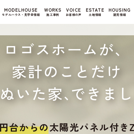
もよろしいですか? 当社ではお客様のプライバシー
MODELHOUSE
WORKS
VOICE
ESTATE
HOUSING
る場合は、当社のプライバシーポリシーをご覧くだ
モデルハウス・見学会情報
施工事例
お客様の声
土地情報
建売情報
ロゴスホームが、
家計のことだけ
えぬいた家、
できまし
0万円台からの
太陽光パネル付きZ