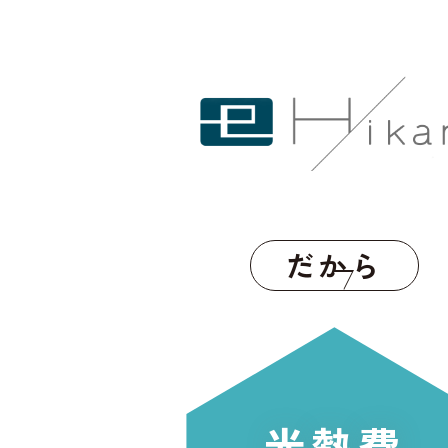
だから
光熱費