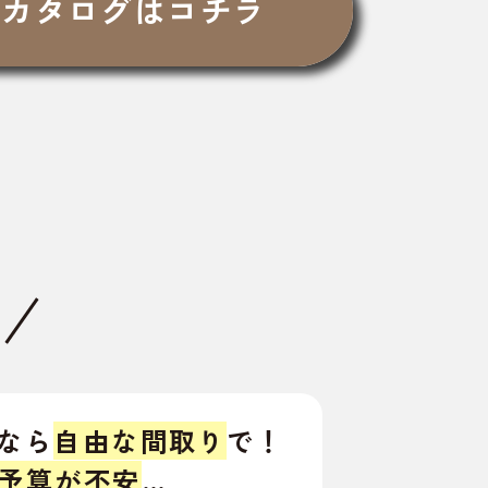
Bカタログはコチラ
なら
自由な間取り
で！
予算が不安
…