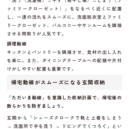
「洗う（洗濯機）→干す（物干し場）→しまう（フ
ァミリークローゼット）」をなるべく近くに配置
し、一連の流れをスムーズに。洗面脱衣室とファミ
リークローゼット、バルコニーやサンルームを隣接
させる間取りが人気です。
調理動線
キッチンとパントリーを隣接させ、食材の出し入れ
を楽に。また、ダイニングテーブルへの配膳や片付
けがしやすい配置も重要です。
帰宅動線がスムーズになる玄関収納
「ただいま動線」を意識した収納計画で、帰宅後の
散らかりを防ぎましょう。
玄関から「シューズクロークで靴と上着をしまう
→ 洗面所で手を洗う → リビングでくつろぐ」とい