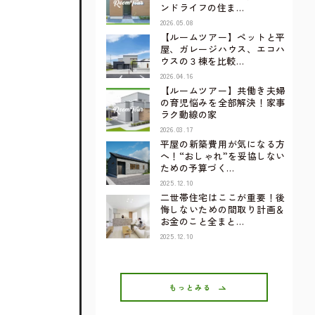
ンドライフの住ま…
2026.05.08
【ルームツアー】ペットと平
屋、ガレージハウス、エコハ
ウスの３棟を比較…
2026.04.16
【ルームツアー】共働き夫婦
の育児悩みを全部解決！家事
ラク動線の家
2026.03.17
平屋の新築費用が気になる方
へ！“おしゃれ”を妥協しない
ための予算づく…
2025.12.10
二世帯住宅はここが重要！後
悔しないための間取り計画＆
お金のこと全まと…
2025.12.10
もっとみる