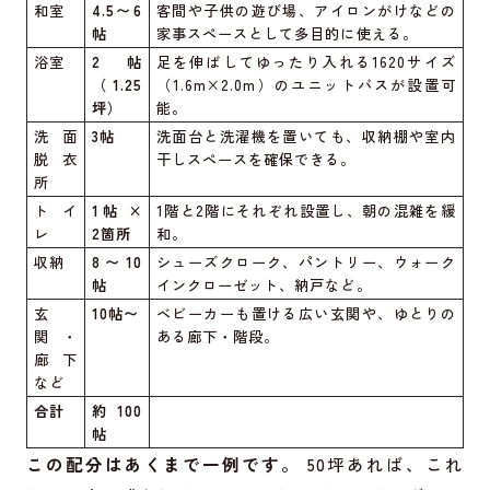
和室
4.5〜6
客間や子供の遊び場、アイロンがけなどの
帖
家事スペースとして多目的に使える。
浴室
2帖
足を伸ばしてゆったり入れる1620サイズ
（1.25
（1.6m×2.0m）のユニットバスが設置可
坪）
能。
洗面
3帖
洗面台と洗濯機を置いても、収納棚や室内
脱衣
干しスペースを確保できる。
所
トイ
1帖 ×
1階と2階にそれぞれ設置し、朝の混雑を緩
レ
2箇所
和。
収納
8〜10
シューズクローク、パントリー、ウォーク
帖
インクローゼット、納戸など。
玄
10帖〜
ベビーカーも置ける広い玄関や、ゆとりの
関・
ある廊下・階段。
廊下
など
合計
約100
帖
この配分はあくまで一例です。
50坪あれば、これ