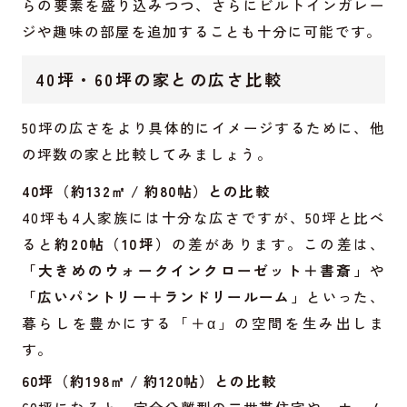
らの要素を盛り込みつつ、さらにビルトインガレー
ジや趣味の部屋を追加することも十分に可能です。
40坪・60坪の家との広さ比較
50坪の広さをより具体的にイメージするために、他
の坪数の家と比較してみましょう。
40坪（約132㎡ / 約80帖）との比較
40坪も4人家族には十分な広さですが、50坪と比べ
ると
約20帖（10坪）
の差があります。この差は、
「大きめのウォークインクローゼット＋書斎」
や
「広いパントリー＋ランドリールーム」
といった、
暮らしを豊かにする「＋α」の空間を生み出しま
す。
60坪（約198㎡ / 約120帖）との比較
60坪になると、完全分離型の二世帯住宅や、ホーム