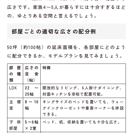
広さです。家族4〜5人が暮らすには十分すぎるほど
の、ゆとりある空間と言えるでしょう。
部屋ごとの適切な広さの配分例
50坪（約100帖）の延床面積を、各部屋にどのよう
に配分できるか、モデルプランを見てみましょう。
部屋
広さの
特徴
の種
目安
類
（帖）
LDK
22〜
開放的なリビング、6人掛けダイニング、
25帖
対面キッチンを余裕で配置可能。
主寝
8〜10
キングサイズのベッドを置いても、ウォー
室
帖
クインクローゼットや書斎コーナーを併設
できる。
子供
5〜6帖
ベッド、机、収納を置いても十分な広さ。
部屋
× 2室