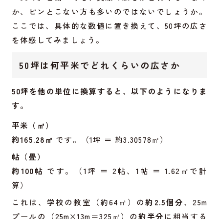
か、ピンとこない方も多いのではないでしょうか。
ここでは、具体的な数値に置き換えて、50坪の広さ
を体感してみましょう。
50坪は何平米でどれくらいの広さか
50坪を他の単位に換算すると、以下のようになりま
す。
平米（㎡）
約165.28㎡
です。（1坪 ＝ 約3.30578㎡）
帖（畳）
約100帖
です。（1坪 ＝ 2帖、1帖 ＝ 1.62㎡で計
算）
これは、学校の教室（約64㎡）の
約2.5個分
、25m
プールの（25m×13m＝325㎡）の
約半分
に相当する