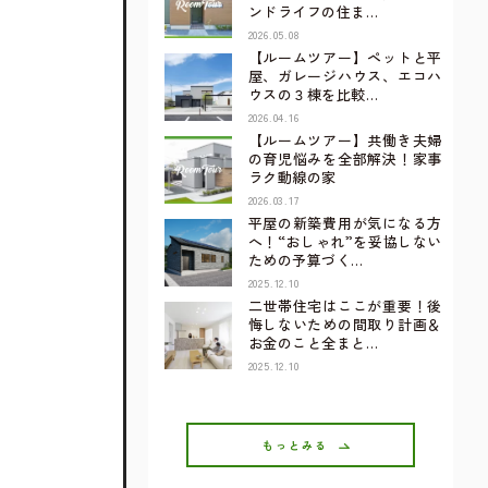
ンドライフの住ま…
2026.05.08
【ルームツアー】ペットと平
屋、ガレージハウス、エコハ
ウスの３棟を比較…
2026.04.16
【ルームツアー】共働き夫婦
の育児悩みを全部解決！家事
ラク動線の家
2026.03.17
平屋の新築費用が気になる方
へ！“おしゃれ”を妥協しない
ための予算づく…
2025.12.10
二世帯住宅はここが重要！後
悔しないための間取り計画＆
お金のこと全まと…
2025.12.10
もっとみる