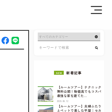
を極めて重視しています。詳細について、およびご質問
さい。
新着記事
NEW
【ルームツアー】テクニック
無料公開！物価高でもコスパ
最強な家を建てた…
2026.06.12
【ルームツアー】夫婦ふたり
とペットで楽しむ平屋｜セカ