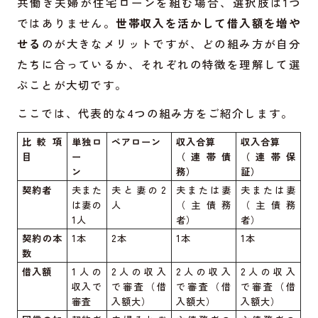
共働き夫婦が住宅ローンを組む場合、選択肢は1つ
ではありません。
世帯収入を活かして借入額を増や
せる
のが大きなメリットですが、どの組み方が自分
たちに合っているか、それぞれの特徴を理解して選
ぶことが大切です。
ここでは、代表的な4つの組み方をご紹介します。
比較項
単独ロ
ペアローン
収入合算
収入合算
目
ー
（連帯債
（連帯保
ン
務）
証）
契約者
夫また
夫と妻の2
夫または妻
夫または妻
は妻の
人
（主債務
（主債務
1人
者）
者）
契約の本
1本
2本
1本
1本
数
借入額
1人の
2人の収入
2人の収入
2人の収入
収入で
で審査（借
で審査（借
で審査（借
審査
入額大）
入額大）
入額大）