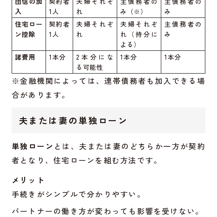
団信の加
契約者
夫婦それぞ
主債務者の
主債務者の
入
1人
れ
み（※）
み
住宅ロー
契約者
夫婦それぞ
夫婦それぞ
主債務者の
ン控除
1人
れ
れ（持分に
み
よる）
諸費用
1本分
2本分にな
1本分
1本分
る可能性
※金融機関によっては、連帯債務者も加入できる場
合があります。
夫または妻の単独ローン
単独ローン
とは、夫または妻のどちらか一方が契約
者となり、住宅ローンを組む方法です。
メリット
手続きがシンプルで分かりやすい。
パートナーの働き方が変わっても影響を受けない。