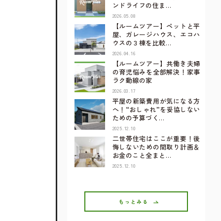
ンドライフの住ま…
2026.05.08
【ルームツアー】ペットと平
屋、ガレージハウス、エコハ
ウスの３棟を比較…
2026.04.16
【ルームツアー】共働き夫婦
の育児悩みを全部解決！家事
ラク動線の家
2026.03.17
平屋の新築費用が気になる方
へ！“おしゃれ”を妥協しない
ための予算づく…
2025.12.10
二世帯住宅はここが重要！後
悔しないための間取り計画＆
お金のこと全まと…
2025.12.10
もっとみる