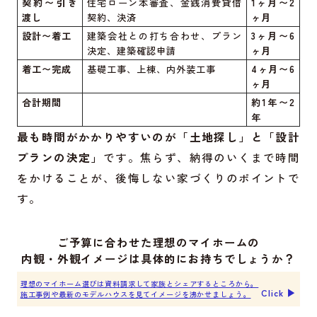
契約〜引き
住宅ローン本審査、金銭消費貸借
1ヶ月〜2
渡し
契約、決済
ヶ月
設計〜着工
建築会社との打ち合わせ、プラン
3ヶ月〜6
決定、建築確認申請
ヶ月
着工〜完成
基礎工事、上棟、内外装工事
4ヶ月〜6
ヶ月
合計期間
約1年〜2
年
最も時間がかかりやすいのが「土地探し」と「設計
プランの決定」
です。焦らず、納得のいくまで時間
をかけることが、後悔しない家づくりのポイントで
す。
ご予算に合わせた理想のマイホームの
内観・外観イメージは具体的にお持ちでしょうか？
理想のマイホーム選びは資料請求して家族とシェアするところから。
Click ▶︎
施工事例や最新のモデルハウスを見てイメージを沸かせましょう。