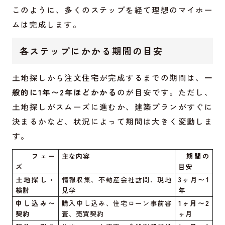
このように、多くのステップを経て理想のマイホー
ムは完成します。
各ステップにかかる期間の目安
土地探しから注文住宅が完成するまでの期間は、
一
般的に1年〜2年ほどかかる
のが目安です。ただし、
土地探しがスムーズに進むか、建築プランがすぐに
決まるかなど、状況によって期間は大きく変動しま
す。
フェー
主な内容
期間の
ズ
目安
土地探し・
情報収集、不動産会社訪問、現地
3ヶ月〜1
検討
見学
年
申し込み〜
購入申し込み、住宅ローン事前審
1ヶ月〜2
契約
査、売買契約
ヶ月