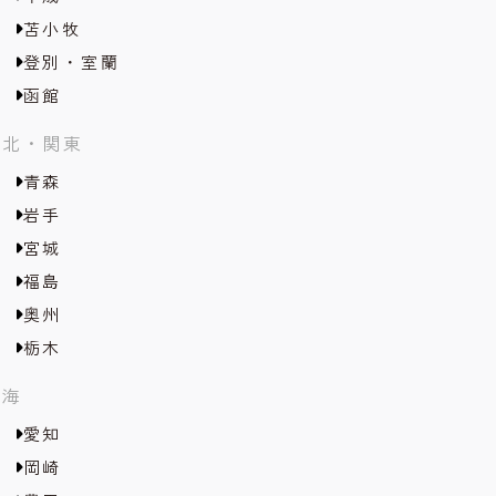
苫小牧
登別・室蘭
函館
東北・関東
青森
岩手
宮城
福島
奥州
栃木
東海
愛知
岡崎