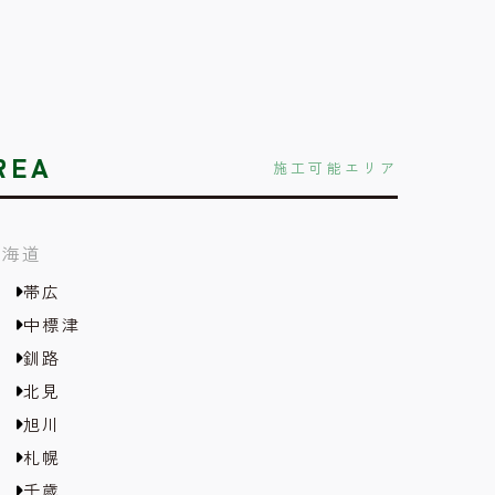
REA
施工可能エリア
北海道
帯広
中標津
釧路
北見
旭川
札幌
千歳