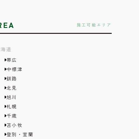
REA
施工可能エリア
北海道
帯広
中標津
釧路
北見
旭川
札幌
千歳
苫小牧
登別・室蘭