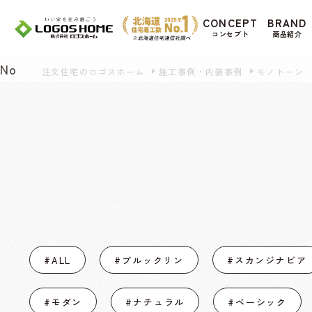
Cookie を使用して、お客様の活動を追跡して
CONCEPT
BRAND
があ
コンセプト
商品紹介
Yes
No
注文住宅のロゴスホーム
施工事例・内装事例
モノトーン
#ALL
#ブルックリン
#スカンジナビア
#モダン
#ナチュラル
#ベーシック