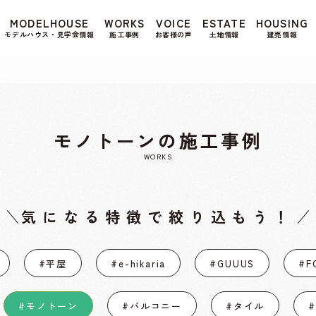
もよろしいですか? 当社ではお客様のプライバシー
MODELHOUSE
WORKS
VOICE
ESTATE
HOUSING
る場合は、当社のプライバシーポリシーをご覧くだ
モデルハウス・見学会情報
施工事例
お客様の声
土地情報
建売情報
モノトーンの施工事例
WORKS
気になる特徴で絞り込もう！
#平屋
#e-hikaria
#GUUUS
#F
#モノトーン
#バルコニー
#タイル