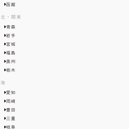
函館
東北・関東
青森
岩手
宮城
福島
奥州
栃木
東海
愛知
岡崎
豊田
三重
岐阜