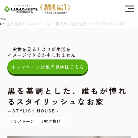
Cookie を使用して、お客様の活動を追跡してもよろしいですか? 当社ではお客様の
プライバシーを極めて重視しています。詳細について、およびご質問がある場合
は、当社のプライバシーポリシーをご覧ください。
Yes
注文住宅のロゴスホーム
帯広市の注文住宅
STYLISH HOUSE
No
実物を見るとより新生活を
イメージできるかもしれません
キャンペーン対象の見学はこちら
黒を基調とした、誰もが憧れ
るスタイリッシュなお家
～STYLISH HOUSE～
#モノトーン
#吹き抜け