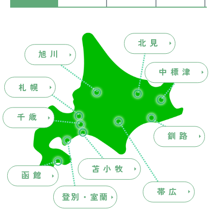
北見
旭川
中標津
札幌
千歳
釧路
苫小牧
函館
帯広
登別・室蘭