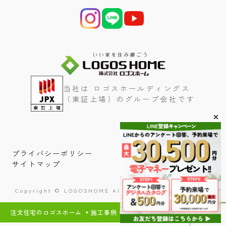
当社は ロゴスホールディングス
（東証上場）のグループ会社です
プライバシーポリシー
サイトマップ
Copyright © LOGOSHOME All Rights Reserved.
注文住宅のロゴスホーム
施工事例・内装事例
GUUUS
NATURAL 