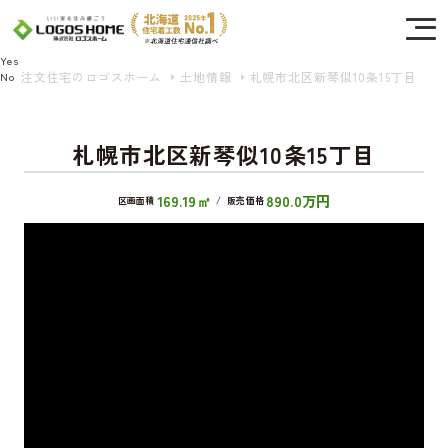
Cookie を使用して、お客様の活動を追跡してもよろしいですか? 当社ではお客様の
プライバシーを極めて重視しています。詳細について、およびご質問がある場合
は、当社のプライバシーポリシーをご覧ください。
Yes
注文住宅のロゴスホーム
土地情報
札幌市北区新琴似10条15丁目
No
札幌市北区新琴似10条15丁目
169.19㎡
890.0万円
区画面積
/
販売価格