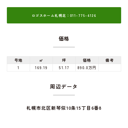
ロゴスホーム札幌北：011-775-4126
価格
号地
㎡
坪
価格
備考
1
169.19
51.17
890.0万円
周辺データ
札幌市北区新琴似10条15丁目6番8