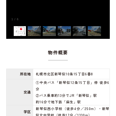
1
/
6
物件概要
所在地
札幌市北区新琴似10条15丁目6番8
①中央バス「新琴似12条15丁目」停 徒歩6
分
交通
②バス乗車約13分でJR「新琴似」駅
約16分で地下鉄「麻生」駅
新琴似西小学校（徒歩4分／250m）・新琴
学区
似北中学校（徒歩17分／1330m）