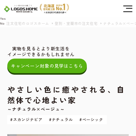
Cookie を使用して、お客様の活動を追跡してもよろしいですか? 当社ではお客様の
プライバシーを極めて重視しています。詳細について、およびご質問がある場合
は、当社のプライバシーポリシーをご覧ください。
Yes
注文住宅のロゴスホーム
登別・室蘭市の注文住宅
ナチュラル×ベー
No
実物を見るとより新生活を
イメージできるかもしれません
キャンペーン対象の見学はこちら
やさしい色に癒やされる、自
然体で心地よい家
～ナチュラル×ベージュ～
#スカンジナビア
#ナチュラル
#ベーシック