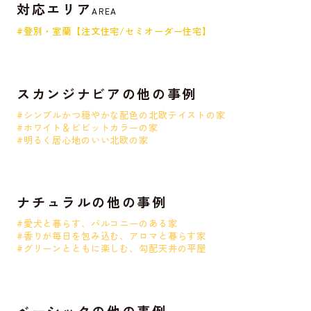
対応エリア
AREA
#登別・室蘭【注文住宅/セミオーダー住宅】
スカンジナビアの他の事例
#シンプルかつ穏やかな配色の北欧テイストの家
#ホワイト＆ビビットカラーの家
#明るく居心地のいい北欧の家
ナチュラルの他の事例
#愛犬と暮らす、バルコニーのある家
#香りが毎日を包み込む、アロマと暮らす家
#グリーンとともに楽しむ、勾配天井の平屋
ベーシックの他の事例