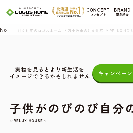
Cookie を使用して、お客様の活動を追跡して
CONCEPT
BRAND
があ
コンセプト
商品紹介
Yes
No
注文住宅のロゴスホーム
苫小牧市の注文住宅
RELUX HOU
実物を見るとより新生活を
キャンペーン
イメージできるかもしれません
子供がのびのび自分
～RELUX HOUSE～