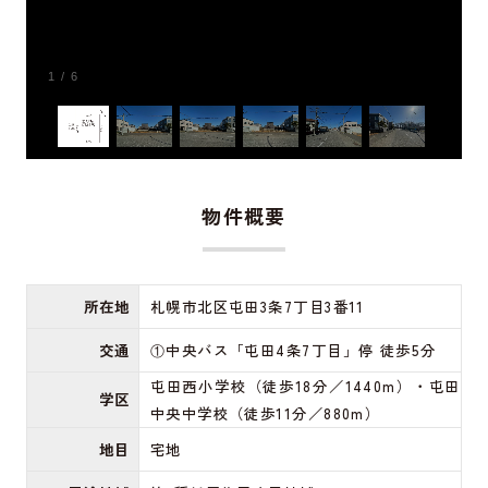
1
/
6
物件概要
所在地
札幌市北区屯田3条7丁目3番11
交通
①中央バス「屯田4条7丁目」停 徒歩5分
屯田西小学校（徒歩18分／1440m）・屯田
学区
中央中学校（徒歩11分／880m）
地目
宅地