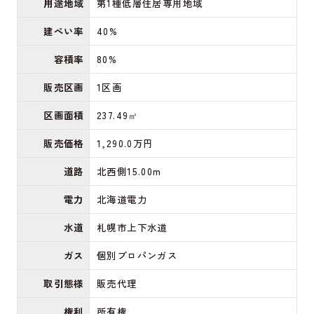
用途地域
第1種低層住居専用地域
建ぺい率
40%
容積率
80%
販売区画
1区画
区画面積
237.49㎡
販売価格
1,290.0万円
道路
北西側15.00m
電力
北海道電力
水道
札幌市上下水道
ガス
個別プロパンガス
取引態様
販売代理
権利
所有権