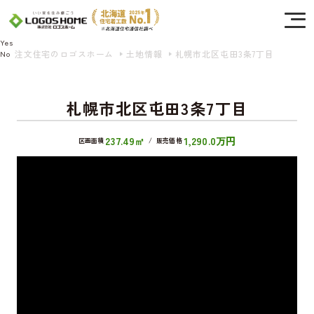
Cookie を使用して、お客様の活動を追跡してもよろしいですか? 当社ではお客様の
プライバシーを極めて重視しています。詳細について、およびご質問がある場合
は、当社のプライバシーポリシーをご覧ください。
Yes
注文住宅のロゴスホーム
土地情報
札幌市北区屯田3条7丁目
No
札幌市北区屯田3条7丁目
237.49㎡
1,290.0万円
区画面積
/
販売価格