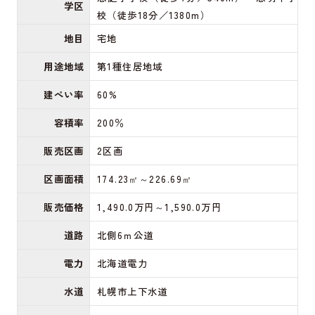
学区
校（徒歩18分／1380m）
地目
宅地
用途地域
第1種住居地域
建ぺい率
60%
容積率
200％
販売区画
2区画
区画面積
174.23㎡～226.69㎡
販売価格
1,490.0万円～1,590.0万円
道路
北側6ｍ公道
電力
北海道電力
水道
札幌市上下水道