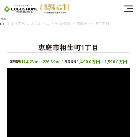
Cookie を使用して、お客様の活動を追跡してもよろしいですか? 当社ではお客様の
プライバシーを極めて重視しています。詳細について、およびご質問がある場合
は、当社のプライバシーポリシーをご覧ください。
Yes
注文住宅のロゴスホーム
土地情報
恵庭市相生町1丁目
No
恵庭市相生町1丁目
174.23㎡～226.69㎡
1,490.0万円～1,590.0万円
区画面積
/
販売価格