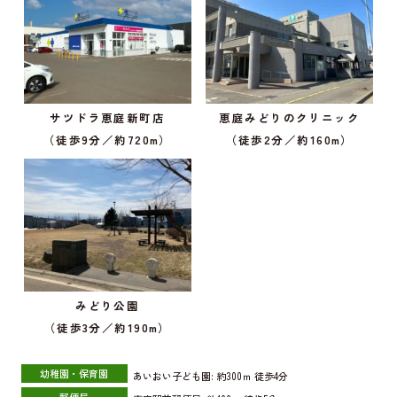
サツドラ恵庭新町店
恵庭みどりのクリニック
（徒歩9分／約720m）
（徒歩2分／約160m）
みどり公園
（徒歩3分／約190m）
幼稚園・保育園
あいおい子ども園:
約300ｍ
徒歩4分
郵便局