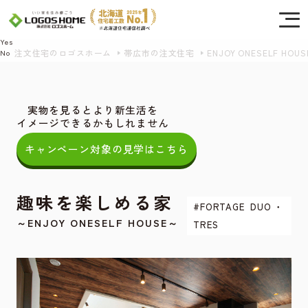
Cookie を使用して、お客様の活動を追跡してもよろしいですか? 当社ではお客様の
プライバシーを極めて重視しています。詳細について、およびご質問がある場合
は、当社のプライバシーポリシーをご覧ください。
Yes
注文住宅のロゴスホーム
帯広市の注文住宅
ENJOY ONESELF HOUS
No
実物を見るとより新生活を
イメージできるかもしれません
キャンペーン対象の見学はこちら
趣味を楽しめる家
#FORTAGE DUO・
～ENJOY ONESELF HOUSE～
TRES