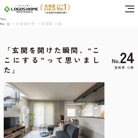
Cookie を使用して、お客様の活動を追跡してもよろしいですか? 当社ではお客様の
プライバシーを極めて重視しています。詳細について、およびご質問がある場合
は、当社のプライバシーポリシーをご覧ください。
Yes
お客様の声
宮城県 O様
No
「玄関を開けた瞬間、“こ
24
こにする”って思いまし
No.
た」
宮城県
O様