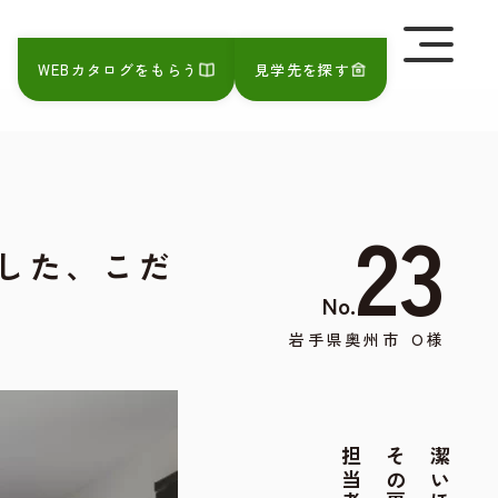
を極めて重視しています。詳細について、およびご質問
さい。
WEBカタログをもらう
見学先を探す
23
した、こだ
No.
岩手県奥州市
O様