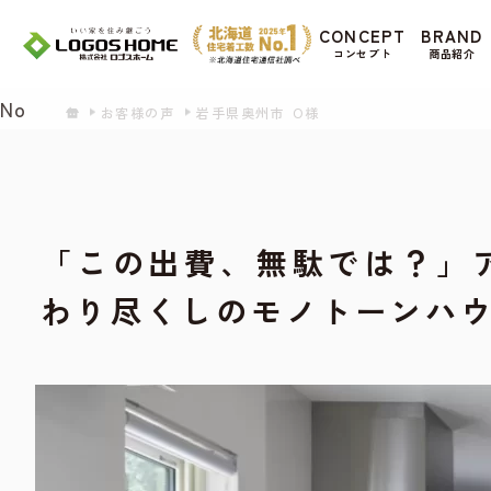
Cookie を使用して、お客様の活動を追跡して
CONCEPT
BRAND
があ
コンセプト
商品紹介
Yes
No
お客様の声
岩手県奥州市 O様
「この出費、無駄では？」
わり尽くしのモノトーンハ