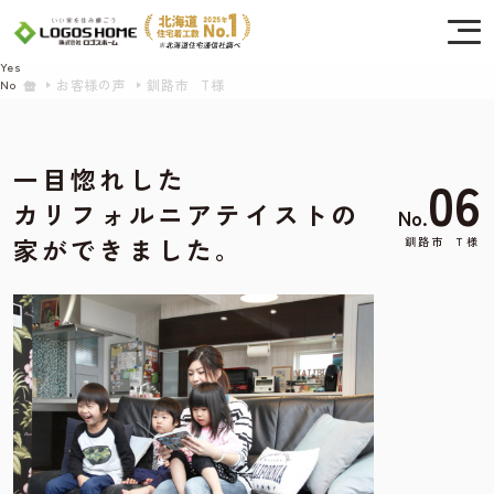
Cookie を使用して、お客様の活動を追跡してもよろしいですか? 当社ではお客様の
プライバシーを極めて重視しています。詳細について、およびご質問がある場合
は、当社のプライバシーポリシーをご覧ください。
Yes
お客様の声
釧路市 T様
No
一目惚れした
06
カリフォルニアテイストの
No.
家ができました。
釧路市
T様