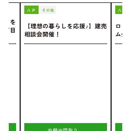
その他
八戸
八戸
らしを
【理想の暮らしを応援♪】建売
ロゴ
2丁目
相談会開催！
ム公
内観や間取り