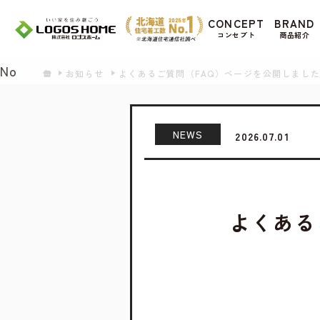
Cookie を使用して、お客様の活動を追跡して
CONCEPT
BRAND
があ
コンセプト
商品紹介
Yes
No
お知らせ
よくあるご質問（FAQ）ページを公開しまし
NEWS
2026.07.01
よくある