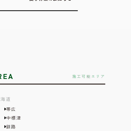
REA
施工可能エリア
北海道
帯広
中標津
釧路