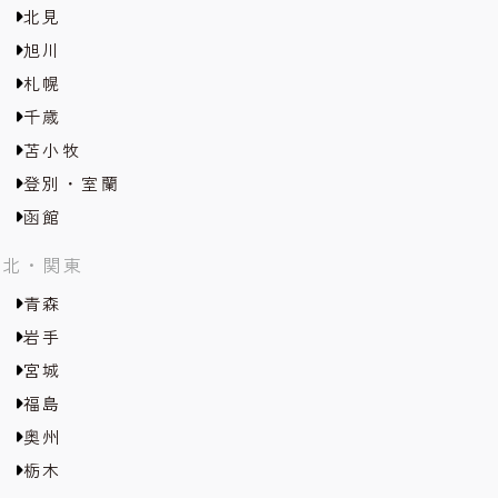
北見
旭川
札幌
千歳
苫小牧
登別・室蘭
函館
東北・関東
青森
岩手
宮城
福島
奥州
栃木