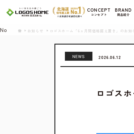
Cookie を使用して、お客様の活動を追跡して
CONCEPT
BRAND
があ
コンセプト
商品紹介
Yes
No
お知らせ
ロゴスホーム「6ヵ月間価格据え置き」のお知
NEWS
2026.06.12
ロゴスホ