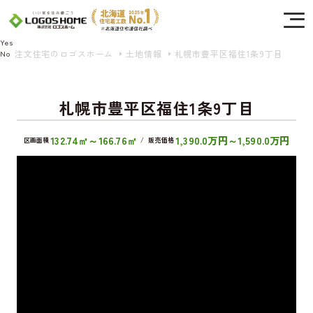
Cookie を使用して、お客様の活動を追跡してもよろしいですか? 当社ではお客様の
プライバシーを極めて重視しています。詳細について、およびご質問がある場合
は、当社のプライバシーポリシーをご覧ください。
Yes
注文住宅のロゴスホーム
土地情報
札幌市豊平区福住1条9丁目
No
札幌市豊平区福住1条9丁目
132.74㎡～166.76㎡
1,390.0万円～1,590.0万円
区画面積
/
販売価格