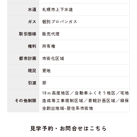
水道
札幌市上下水道
ガス
個別プロパンガス
取引態様
販売代理
権利
所有権
都市計画
市街化区域
現況
更地
引渡
即
18ｍ高度地区／自動車ふくそう地区／宅地
その他制限
造成等工事規制区域／景観計画区域／緑保
全創出地域ｰ居住系市街地
見学予約・お問合せはこちら