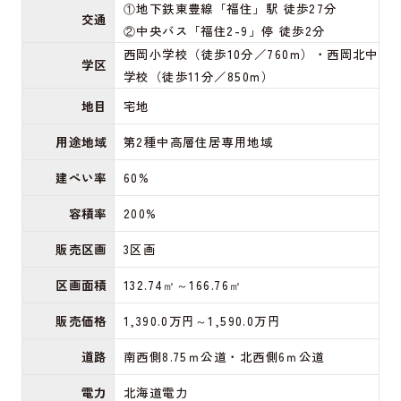
①地下鉄東豊線「福住」駅 徒歩27分
交通
②中央バス「福住2-9」停 徒歩2分
西岡小学校（徒歩10分／760m）・西岡北中
学区
学校（徒歩11分／850m）
地目
宅地
用途地域
第2種中高層住居専用地域
建ぺい率
60%
容積率
200%
販売区画
3区画
区画面積
132.74㎡～166.76㎡
販売価格
1,390.0万円～1,590.0万円
道路
南西側8.75ｍ公道・北西側6ｍ公道
電力
北海道電力