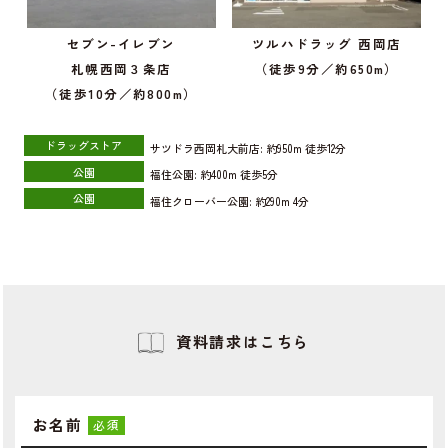
セブン-イレブン
ツルハドラッグ 西岡店
札幌西岡３条店
（徒歩9分／約650m）
（徒歩10分／約800m）
ドラッグストア
サツドラ西岡札大前店:
約950m
徒歩12分
公園
福住公園:
約400m
徒歩5分
公園
福住クローバー公園:
約290m
4分
資料請求はこちら
お名前
必須