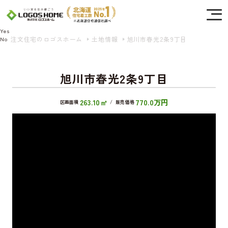
Cookie を使用して、お客様の活動を追跡してもよろしいですか? 当社ではお客様の
プライバシーを極めて重視しています。詳細について、およびご質問がある場合
は、当社のプライバシーポリシーをご覧ください。
Yes
注文住宅のロゴスホーム
土地情報
旭川市春光2条9丁目
No
旭川市春光2条9丁目
263.10㎡
770.0万円
区画面積
/
販売価格