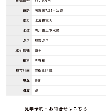
販売価格
770.0万円
道路
南東側7.24m公道
電力
北海道電力
水道
旭川市上下水道
ガス
都市ガス
取引態様
売主
権利
所有権
都市計画
市街化区域
現況
更地
引渡
即
見学予約・お問合せはこちら