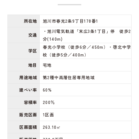
所在地
旭川市春光2条9丁目178番1
・旭川電気軌道「末広3条1丁目」停 徒歩2
交通
分(140m)
春光小学校（徒歩6分／450m）・啓北中学
学区
校（徒歩5分／400m）
地目
宅地
用途地域
第2種中高層住居専用地域
建ぺい率
60%
容積率
200％
販売区画
1区画
区画面積
263.10㎡