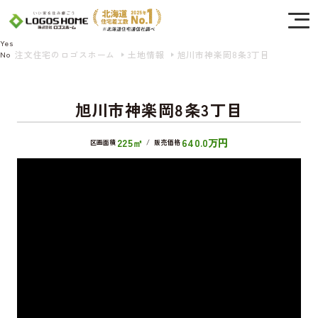
Cookie を使用して、お客様の活動を追跡してもよろしいですか? 当社ではお客様の
プライバシーを極めて重視しています。詳細について、およびご質問がある場合
は、当社のプライバシーポリシーをご覧ください。
Yes
注文住宅のロゴスホーム
土地情報
旭川市神楽岡8条3丁目
No
旭川市神楽岡8条3丁目
225㎡
640.0万円
区画面積
/
販売価格