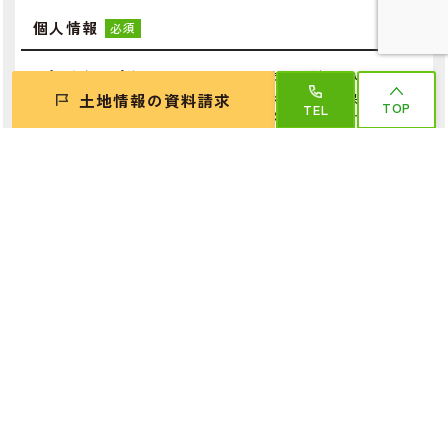
個人情報
必須
プライバシーポリシー
の内容をご確認いただきご送信下さい。
土地情報の資料請求
ご入力いただいたお客様の個人情報は、当社の個人情報保護指針に
TOP
TEL
て記載させていただいている利用目的以外では利用致しません。
同じ市区町村の土地
旭川市豊岡6条2丁目