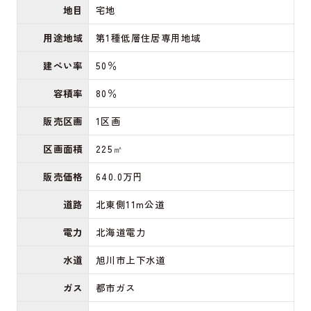
地目
宅地
用途地域
第1種低層住居専用地域
建ぺい率
50％
容積率
80％
販売区画
1区画
区画面積
225㎡
販売価格
640.0万円
道路
北東側11m公道
電力
北海道電力
水道
旭川市上下水道
ガス
都市ガス