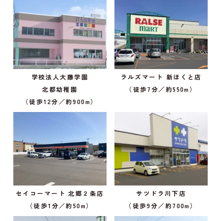
学校法人大藤学園
ラルズマート 新ほくと店
北都幼稚園
（徒歩7分／約550m）
（徒歩12分／約900m）
セイコーマート 北郷２条店
サツドラ川下店
（徒歩1分／約50m）
（徒歩9分／約700m）