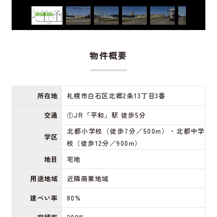
物件概要
所在地
札幌市白石区北郷2条13丁目3番
交通
①JR「平和」駅 徒歩5分
北都小学校（徒歩7分／500m）・北都中学
学区
校（徒歩12分／900m）
地目
宅地
用途地域
近隣商業地域
建ぺい率
80%
容積率
200%