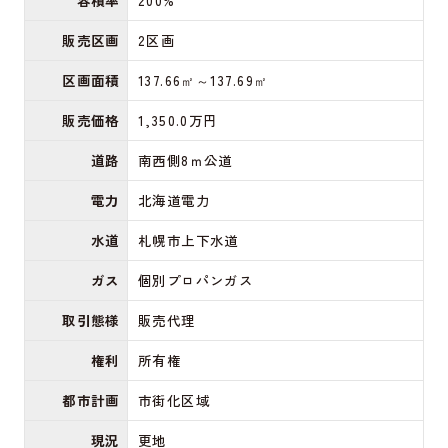
販売区画
2区画
区画面積
137.66㎡～137.69㎡
販売価格
1,350.0万円
道路
南西側8ｍ公道
電力
北海道電力
水道
札幌市上下水道
ガス
個別プロパンガス
取引態様
販売代理
権利
所有権
都市計画
市街化区域
現況
更地