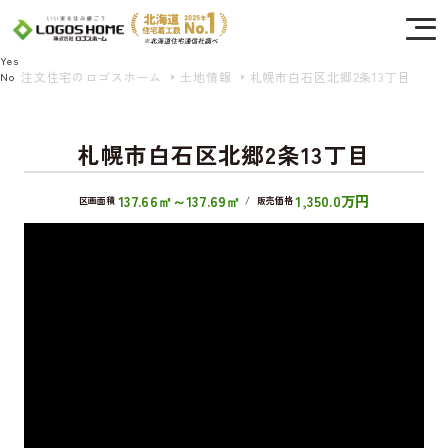
Cookie を使用して、お客様の活動を追跡してもよろしいですか? 当社ではお客様の
プライバシーを極めて重視しています。詳細について、およびご質問がある場合
は、当社のプライバシーポリシーをご覧ください。
Yes
注文住宅のロゴスホーム
土地情報
札幌市白石区北郷2条13丁目
No
札幌市白石区北郷2条13丁目
137.66㎡～137.69㎡
1,350.0万円
区画面積
/
販売価格