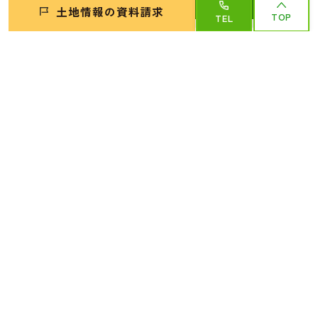
詳細はコチラ
土地情報の資料請求
TOP
TEL
札幌市白石区平和通16丁目北
1,390
1,390
万円〜
万円
札幌市白石区平和通16丁目
北801番848
詳細はコチラ
札幌市白石区菊水元町5条1丁目
1,090
1,090
万円〜
万円
札幌市白石区菊水元町5条1
丁目6番