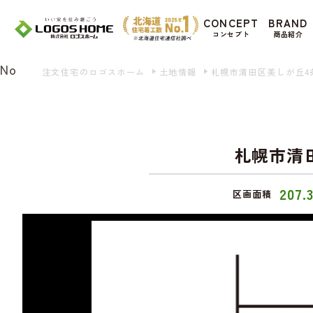
Cookie を使用して、お客様の活動を追跡して
CONCEPT
BRAND
があ
コンセプト
商品紹介
Yes
No
注文住宅のロゴスホーム
土地情報
札幌市清田区美しが丘4
札幌市清
207.
区画面積