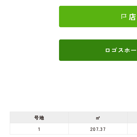
店
ロゴスホーム
号地
㎡
1
207.37