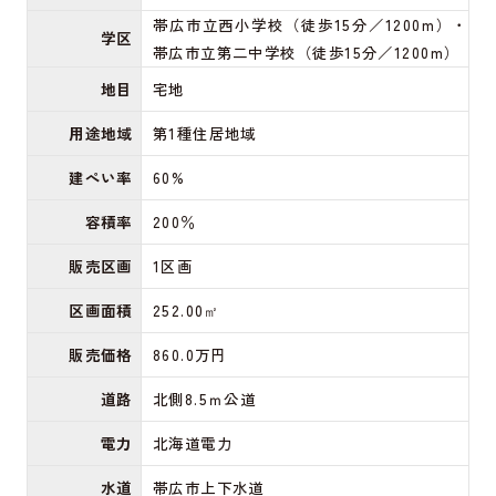
帯広市立西小学校（徒歩15分／1200m）・
学区
帯広市立第二中学校（徒歩15分／1200m）
地目
宅地
用途地域
第1種住居地域
建ぺい率
60%
容積率
200％
販売区画
1区画
区画面積
252.00㎡
販売価格
860.0万円
道路
北側8.5ｍ公道
電力
北海道電力
水道
帯広市上下水道