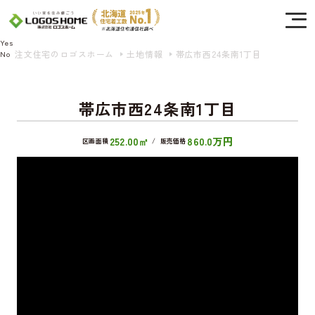
Cookie を使用して、お客様の活動を追跡してもよろしいですか? 当社ではお客様の
プライバシーを極めて重視しています。詳細について、およびご質問がある場合
は、当社のプライバシーポリシーをご覧ください。
Yes
注文住宅のロゴスホーム
土地情報
帯広市西24条南1丁目
No
帯広市西24条南1丁目
252.00㎡
860.0万円
区画面積
/
販売価格