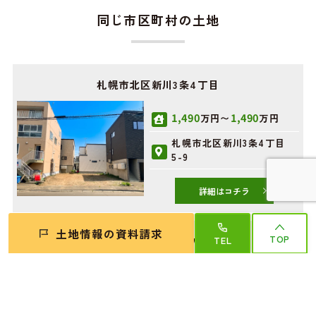
同じ市区町村の土地
札幌市北区新川3条4丁目
1,490
1,490
万円〜
万円
札幌市北区新川3条4丁目
5-9
詳細はコチラ
土地情報の資料請求
TOP
TEL
札幌市北区屯田3条7丁目
1,290
1,290
万円〜
万円
札幌市北区屯田3条7丁目3
番11