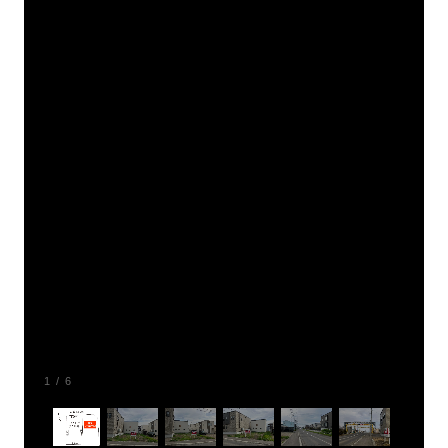
1
/
6