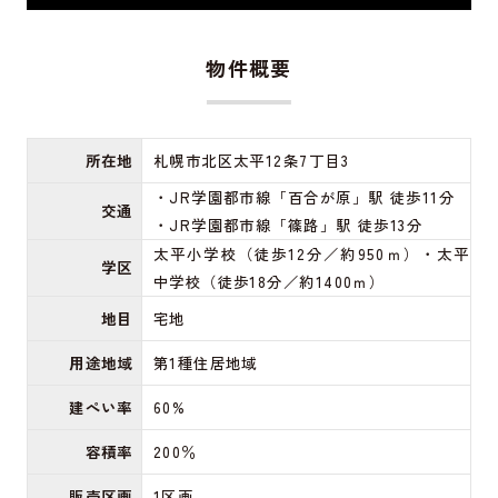
物件概要
所在地
札幌市北区太平12条7丁目3
・JR学園都市線「百合が原」駅 徒歩11分
交通
・JR学園都市線「篠路」駅 徒歩13分
太平小学校（徒歩12分／約950ｍ）・太平
学区
中学校（徒歩18分／約1400ｍ）
地目
宅地
用途地域
第1種住居地域
建ぺい率
60%
容積率
200％
販売区画
1区画