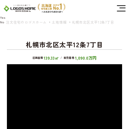
Cookie を使用して、お客様の活動を追跡してもよろしいですか? 当社ではお客様の
プライバシーを極めて重視しています。詳細について、およびご質問がある場合
は、当社のプライバシーポリシーをご覧ください。
Yes
注文住宅のロゴスホーム
土地情報
札幌市北区太平12条7丁目
No
札幌市北区太平12条7丁目
139.33㎡
1,090.0万円
区画面積
/
販売価格