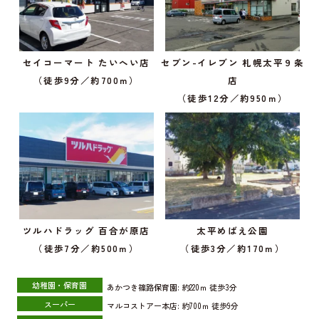
セイコーマート たいへい店
セブン-イレブン 札幌太平９条
（徒歩9分／約700ｍ）
店
（徒歩12分／約950ｍ）
ツルハドラッグ 百合が原店
太平めばえ公園
（徒歩7分／約500ｍ）
（徒歩3分／約170ｍ）
幼稚園・保育園
あかつき篠路保育園:
約220ｍ
徒歩3分
スーパー
マルコストアー本店:
約700ｍ
徒歩9分