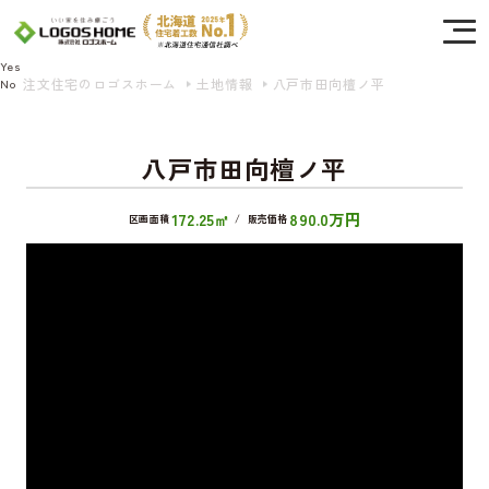
Cookie を使用して、お客様の活動を追跡してもよろしいですか? 当社ではお客様の
プライバシーを極めて重視しています。詳細について、およびご質問がある場合
は、当社のプライバシーポリシーをご覧ください。
Yes
注文住宅のロゴスホーム
土地情報
八戸市田向檀ノ平
No
八戸市田向檀ノ平
172.25㎡
890.0万円
区画面積
/
販売価格