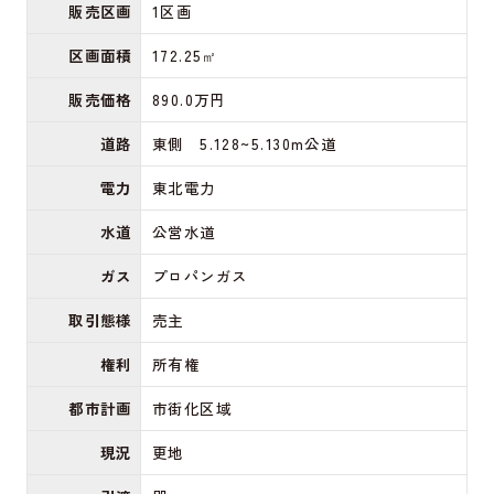
販売区画
1区画
区画面積
172.25㎡
販売価格
890.0万円
道路
東側 5.128~5.130m公道
電力
東北電力
水道
公営水道
ガス
プロパンガス
取引態様
売主
権利
所有権
都市計画
市街化区域
現況
更地