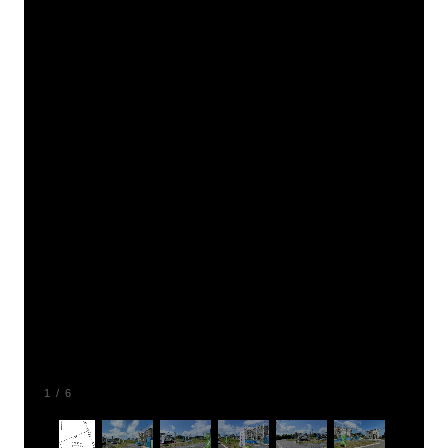
1
/
6