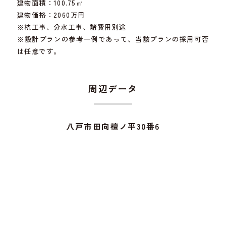
建物面積：100.75㎡
建物価格：2060万円
※杭工事、分水工事、諸費用別途
※設計プランの参考一例であって、当該プランの採用可否
は任意です。
周辺データ
八戸市田向檀ノ平30番6