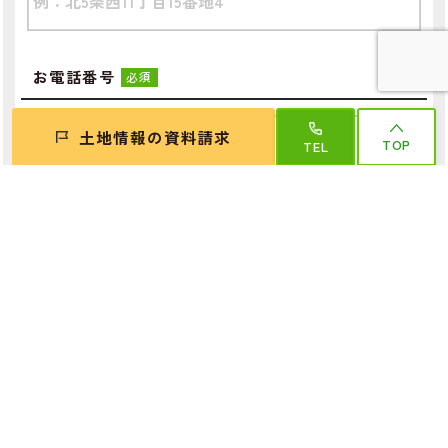
お電話番号
必須
土地情報の資料請求
TOP
TEL
メールアドレス
必須
携帯電話のメールアドレスは、返信メールが届かない場合
がございます。迷惑メールフィルター設定の解除、または
「@logoshome.jp」からのメールを受信できるように設定
してください。