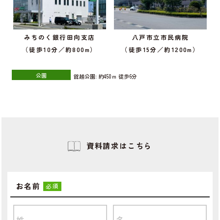
みちのく銀行田向支店
八戸市立市民病院
（徒歩10分／約800m）
（徒歩15分／約1200m）
公園
舘越公園:
約450ｍ
徒歩6分
資料請求はこちら
お名前
必須