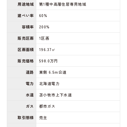
用途地域
第1種中高層住居専用地域
建ぺい率
60%
容積率
200%
販売区画
1区画
区画面積
196.37㎡
販売価格
598.0万円
道路
東側 6.5m公道
電力
北海道電力
水道
苫小牧市上下水道
ガス
都市ガス
取引態様
売主