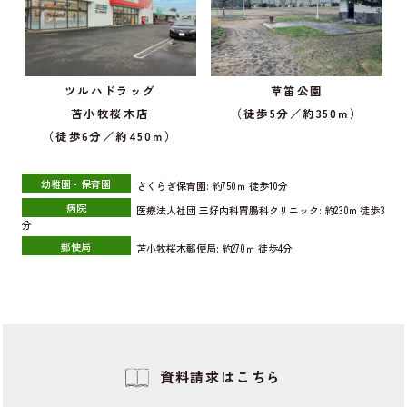
ツルハドラッグ
草笛公園
苫小牧桜木店
（徒歩5分／約350ｍ）
（徒歩6分／約450ｍ）
幼稚園・保育園
さくらぎ保育園:
約750ｍ
徒歩10分
病院
医療法人社団 三好内科胃腸科クリニック:
約230m
徒歩3
分
郵便局
苫小牧桜木郵便局:
約270ｍ
徒歩4分
資料請求はこちら