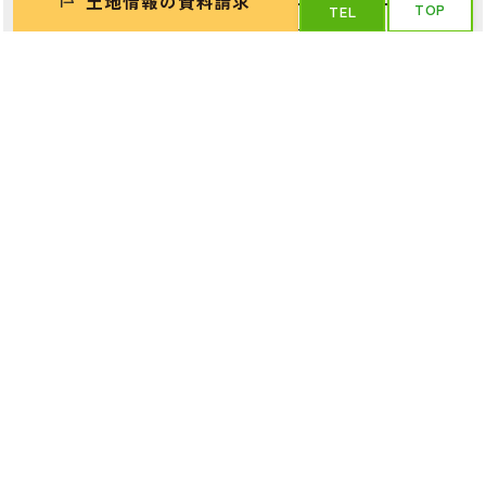
土地情報の資料請求
TOP
TEL
プライバシーポリシー
の内容をご確認いただきご送信下さい。
ご入力いただいたお客様の個人情報は、当社の個人情報保護指針に
て記載させていただいている利用目的以外では利用致しません。
同じ市区町村の土地
苫小牧市桜木町2丁目
640
780
万円〜
万円