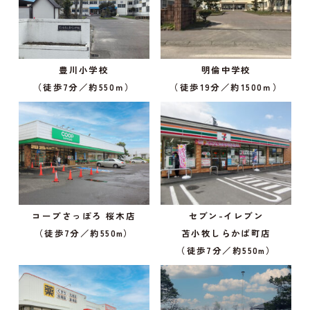
豊川小学校
明倫中学校
（徒歩7分／約550ｍ）
（徒歩19分／約1500ｍ）
コープさっぽろ 桜木店
セブン-イレブン
（徒歩7分／約550m）
苫小牧しらかば町店
（徒歩7分／約550m）