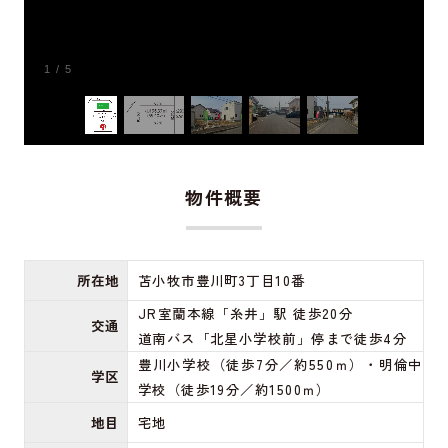
1
/
5
物件概要
所在地
苫小牧市豊川町3丁目10番
JR室蘭本線「糸井」駅 徒歩20分
交通
道南バス「北星小学校前」停まで徒歩4分
豊川小学校（徒歩7分／約550ｍ）・明倫中
学区
学校（徒歩19分／約1500ｍ）
地目
宅地