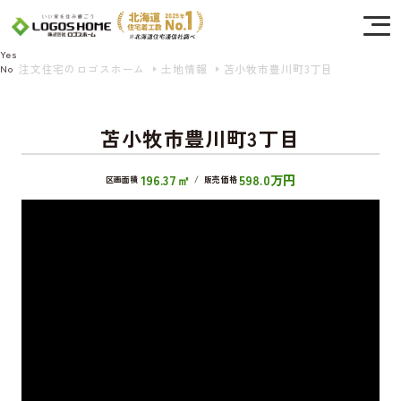
Cookie を使用して、お客様の活動を追跡してもよろしいですか? 当社ではお客様の
プライバシーを極めて重視しています。詳細について、およびご質問がある場合
は、当社のプライバシーポリシーをご覧ください。
Yes
注文住宅のロゴスホーム
土地情報
苫小牧市豊川町3丁目
No
苫小牧市豊川町3丁目
196.37㎡
598.0万円
区画面積
/
販売価格