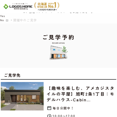
Cookie を使用して、お客様の活動を追跡してもよろしいですか? 当社ではお客様の
プライバシーを極めて重視しています。詳細について、およびご質問がある場合
は、当社のプライバシーポリシーをご覧ください。
Yes
開催中のご見学
No
ご見学予約
RESERVATION
ご見学先
【趣味を楽しむ、アメカジスタ
イルの平屋】旭町2条1丁目｜モ
デルハウス-Cabin…
毎日公開中！
10:00〜17:00