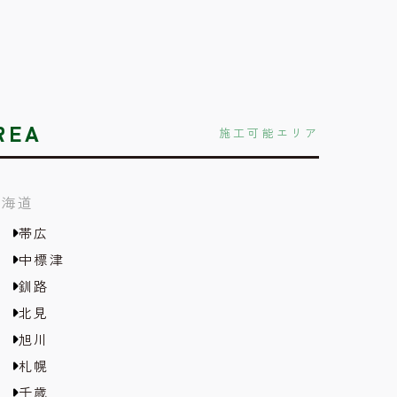
REA
施工可能エリア
北海道
帯広
中標津
釧路
北見
旭川
札幌
千歳