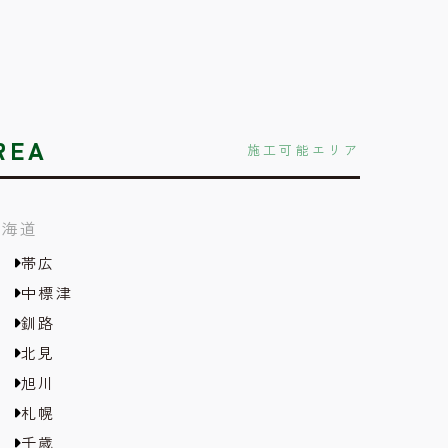
REA
施工可能エリア
北海道
帯広
中標津
釧路
北見
旭川
札幌
千歳