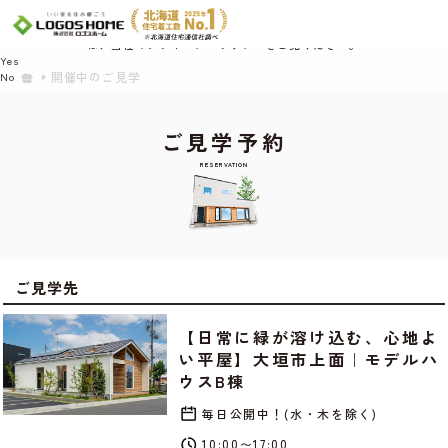
Cookie を使用して、お客様の活動を追跡してもよろしいですか? 当社ではお客様の
プライバシーを極めて重視しています。詳細について、およびご質問がある場合
は、当社のプライバシーポリシーをご覧ください。
Yes
開催中のご見学
No
ご見学予約
RESERVATION
ご見学先
【日常に緑が溶け込む、心地よ
い平屋】大垣市上面｜モデルハ
ウスB棟
毎日公開中！(水・木を除く)
10:00〜17:00